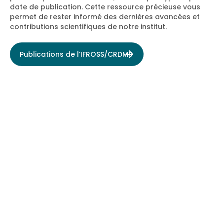
date de publication. Cette ressource précieuse vous
différentes. Son déroulement prévoit une évaluation
permet de rester informé des dernières avancées et
ex-ante entre 2012 et 2013, une évaluation à mi-
contributions scientifiques de notre institut.
parcours fin 2014, et une évaluation finale en mai 2017.
Publications de l’IFROSS/CRDMS