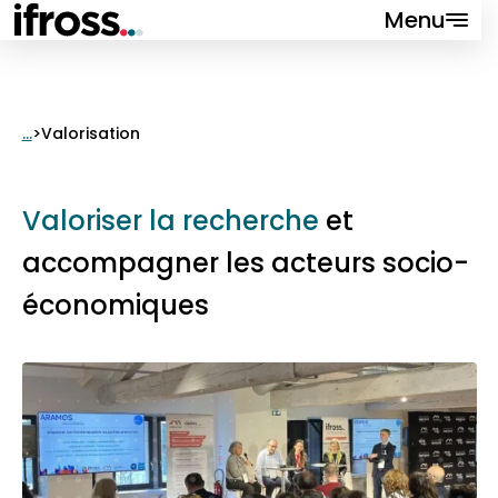
Menu
Fermer
...
>
Valorisation
Formations
Valoriser la recherche
et
Recherche
accompagner les acteurs socio-
Valorisation
économiques
Événements
VAPP
Qui sommes-nous ?
Contact