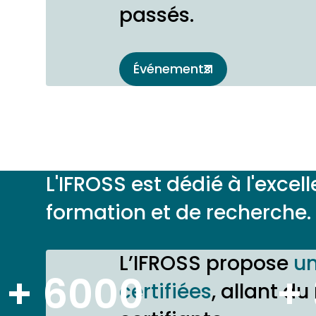
passés.
Événements
L'IFROSS est dédié à l'exce
formation et de recherche. L
L’IFROSS propose
un
+ 6000
+
certifiées
, allant d