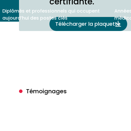
certifiante.
Diplômés et professionnels qui occupent
Années
aujourd’hui des postes clés
médic
Télécharger la plaquette
Témoignages