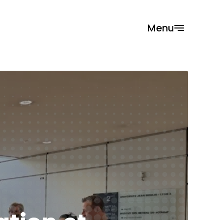
Menu
Fermer
rmations
cherche
orisation
énements
PP
i sommes-nous ?