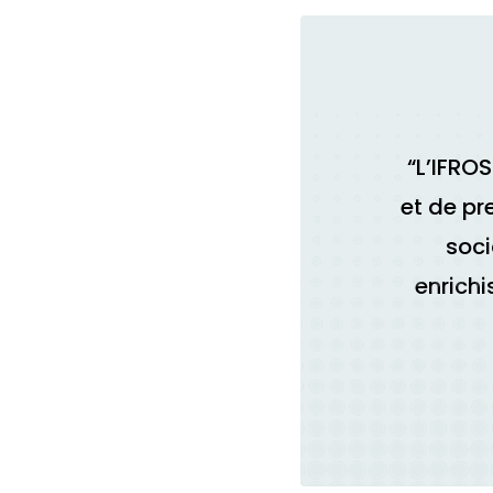
“L’IFRO
et de pr
soci
enrich