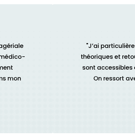
agériale
"J’ai particuliè
r médico-
théoriques et reto
ement
sont accessibles e
ans mon
On ressort av