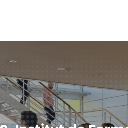
Fo
Re
Val
Év
VA
Qu