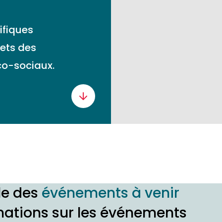
ifiques
ets des
co-sociaux.
le des
événements à venir
mations sur les événements