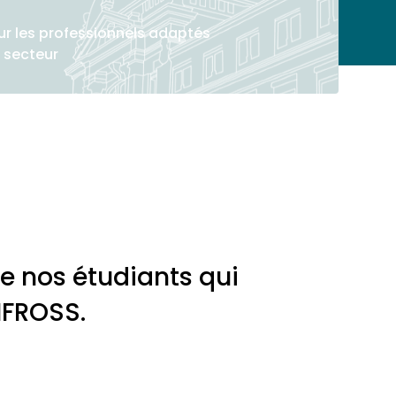
r les professionnels adaptés
 secteur
e nos étudiants qui
'IFROSS.