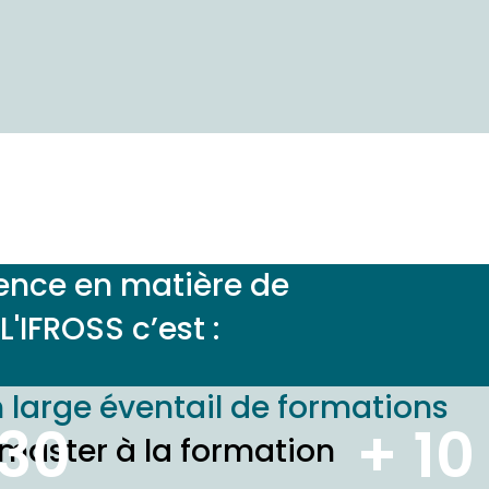
llence en matière de
'IFROSS c’est :
 large éventail de formations
 30
+ 10
u master à la formation