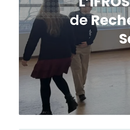
L’IFROS
de
Rech
S