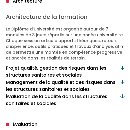
Architecture
Architecture de la formation
Le Diplôme d’Université est organisé autour de 7
modules de 3 jours répartis sur une année universitaire.
Chaque session articule apports théoriques, retours
d’expérience, outils pratiques et travaux d’analyse, afin
de permettre une montée en compétence progressive
et ancrée dans les réalités de terrain.
Projet qualité, gestion des risques dans les
structures sanitaires et sociales
Spécificités des enjeux de l’évaluation, de la qualité
Management de la qualité et des risques dans
et de la gestion des risques dans les structures
les structures sanitaires et sociales
sanitaires et sociales
Management des processus, projet personnalisé et
Évaluation de la qualité dans les structures
Management de projet et management du projet
management des risques dans les structures
sanitaires et sociales
qualité / gestion des risques dans les structures
sanitaires et sociales
Mesure de la qualité, évaluation interne et audit
sanitaires et sociales
Le management de la qualité et l’évaluation au
qualité dans les structures sanitaires et sociales
Droit, évaluation et qualité dans les structures
service du management opérationnel
Démontrer la qualité dans les structures sanitaires
Évaluation
sanitaires et sociales
et sociales par l’évaluation externe