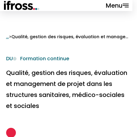
Menu
Fermer
...
>
Qualité, gestion des risques, évaluation et management de projet dans les structures sanitaires, médico-sociales et sociales
Formations
DU
Formation continue
Recherche
Qualité, gestion des risques, évaluation
Valorisation
et management de projet dans les
Événements
structures sanitaires, médico-sociales
VAPP
et sociales
Qui sommes-nous ?
Contact