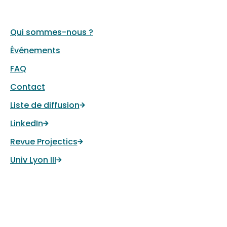
Qui sommes-nous ?
Événements
FAQ
Contact
Liste de diffusion
LinkedIn
Revue Projectics
Univ Lyon III
IFROSS
Institut de Formation et de Recherche
sur les Organisations
Sanitaires et Sociales.