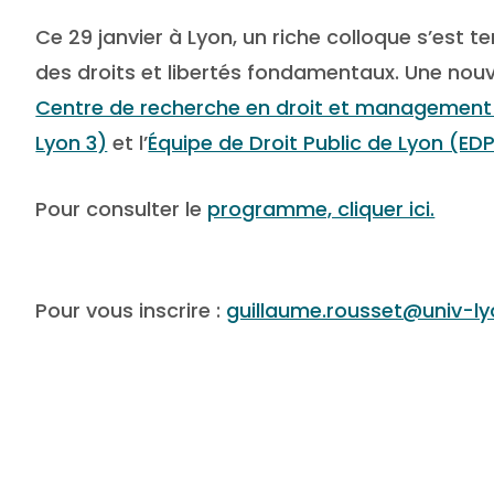
Co
Ce 29 janvier à Lyon, un riche colloque s’est 
des droits et libertés fondamentaux. Une nouv
Centre de recherche en droit et management 
Lyon 3)
et l’
Équipe de Droit Public de Lyon (ED
Pour consulter le
programme, cliquer ici.
Pour vous inscrire :
guillaume.rousset@univ-ly