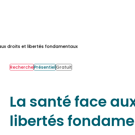
aux droits et libertés fondamentaux
Recherche
Présentiel
Gratuit
Fo
Re
Val
La santé face aux
Év
VA
libertés fondam
Qu